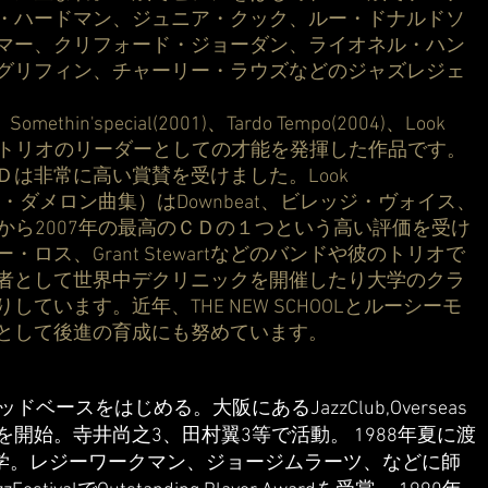
・ハードマン、ジュニア・クック、ルー・ドナルドソ
マー、クリフォード・ジョーダン、ライオネル・ハン
グリフィン、チャーリー・ラウズなどのジャズレジェ
Somethin'special(2001)、Tardo Tempo(2004)、Look
(2007)はトリオのリーダーとしての才能を発揮した作品です。
Ｄは非常に高い賞賛を受けました。Look
（タッド・ダメロン曲集）はDownbeat、ビレッジ・ヴォイス、
t Jazzから2007年の最高のＣＤの１つという高い評価を受け
ロス、Grant Stewartなどのバンドや彼のトリオで
者として世界中デクリニックを開催したり大学のクラ
ています。近年、THE NEW SCHOOLとルーシーモ
として後進の育成にも努めています。
ベースをはじめる。大阪にあるJazzClub,Overseas
開始。寺井尚之3、田村翼3等で活動。 1988年夏に渡
lに入学。レジーワークマン、ジョージムラーツ、などに師