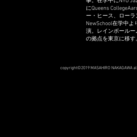
事。在学中にNYU JazzFe
にQueens CollegeA
ー・ヒース、ローラ
NewSchool在
演。レインボールー
の拠点を東京に移す
copyright©2019 MASAHIRO NAKAGAWA all