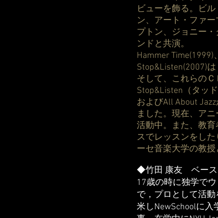
ビューを飾る。ビル
ン、アート・ファー
プトン、ジョニー・
ンドと共演。
Hammer Time(1999)、
Stop&Listen
そして、これらのＣ
Stop&Listen
およびAll Abou
ました。現在、アニー・
活動中。また、教育
スでレッスンをしたりし
ーセ音楽大学の教授
◆竹田 康友 ベース
17歳の時に独学でウッド
で，プロとして活動を
米しNewSchoo