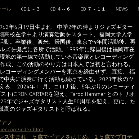
ィール
CD１～３
CD ４～６
CD ７～１１
NEWS
962年6月19日生まれ 中学2年の時よりジャズギター
畑高校在学中より演奏活動をスタート、福岡大学入学
活動。卒業後、渡米、帰国後、東京で4年間活動後、再
ルズを拠点に各所で活動。1999年に帰国後は福岡市在
し現地の第一線で活動している音楽家とレコーディング
Dを作成、この活動のやり方は日本人では初と言われる。
り、レコーディングメンバーを東京を経由せず、直接、 福
で中央に演奏に行く活動も続けている。2023年秋のツ
える。 2024年 11月、コロナ後、5年ぶりのレコーディ
トにRON CARTARを迎え、Tardo Hammer とのトリオ
025年でジャズギタリスト人生50周年を迎え、更に、た
孤高のジャズギタリストと呼ばれる。
 ピアノ
er.com/index.html
ンズ生まれ。５歳でピアノをはじめ、１５歳でプロデ