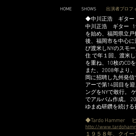
HOME
SHOWS
出演者プロフ
◆中川正浩 ギター
中川正浩 ギター 1
を始め、福岡県立戸
後、福岡市を中心に
び渡米しNYのスモー
住 で年１回、渡米
を重ね、10枚のC
また、2008年よ
岡に招聘し九州発信
アーで第14回目を迎
ングをNYで敢行。 ゲス
でアルバム作成。 2
ゆまぬ研鑽を続ける
◆Tardo Hammer
http://www.tardohamm
１９５８年、クイー